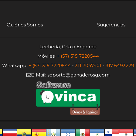
Quiénes Somos
Sugerencias
Lechería, Cría o Engorde
Móviles:
+ (57) 315 7220544
Whatsapp:
+ (57) 315 7220544
-
311 7047401
-
317 6493229
E-Mail: soporte@ganaderosg.com