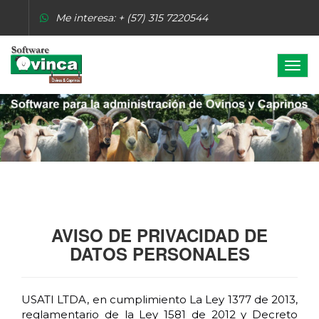
Me interesa: + (57) 315 7220544
soporte@ganaderosg.com
Menu
Whatsapp:
+ (57) 315 7220544 -
311 7047401 -
317
6493229
AVISO DE PRIVACIDAD DE
DATOS PERSONALES
USATI LTDA, en cumplimiento La Ley 1377 de 2013,
reglamentario de la Ley 1581 de 2012 y Decreto